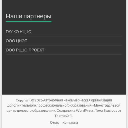
Наши партнеры
ГАУ КО НЦЦС
ООО ЦНЭП
ООО РЦЦС-ПРОЕКТ
Copyright © 2026
Автономная некоммерческая организация
дополнительного профессионального образования «Межотраслевой
центр делового образования»
. Создано на
WordPress
. Тема Spacious от
ThemeGrill
.
О нас
Контакты